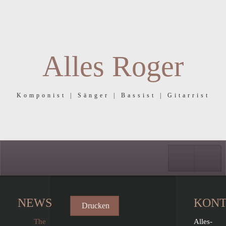
Alles Roger
Komponist | Sänger | Bassist | Gitarrist
Faceboo
Ins
NEWS
KON
Drucken
The
Alles-