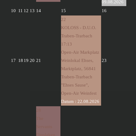
09.08.2026
10
11
12
13
14
15
16
22
KOLOSS - D.U.O.
Traben-Trarbach
17:13
Open-Air Markplatz
17
18
19
20
21
Weinlokal Ehses,
23
Marktplatz, 56841
Traben-Trarbach
"Ehses Sause",
Open-Air Weinfest
Datum :
22.08.2026
28
The
Servants
Dinslaken