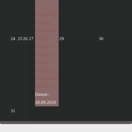
17:22
Neutor-Platz
Open-Air,
Neutorplatz,
24
25
26
27
46535
29
30
Dinslaken
Open-Air
Konzert
DIN-Tage
(Dinslakener
Stadtfest)
Datum :
28.08.2026
31