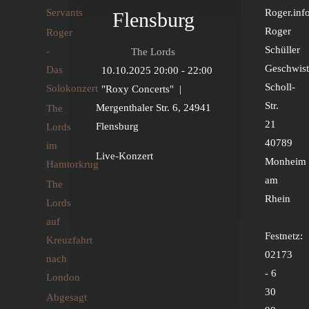
Servants
Roger.inf
Flensburg
Roger
Roger
Schüller
-
The Lords
Geschwist
Das
10.10.2025
20:00
-
22:00
Scholl-
Solokonzert
"Roxy Concerts"
|
Str.
Mergenthaler Str. 6, 24941
The
21
Flensburg
Lords
40789
im
Live-Konzert
Monheim
Hamtorkrug
am
The
Rhein
Lords
auf
Festnetz:
Kreuzfahrt
02173
nach
- 6
London
30
Abgesagt