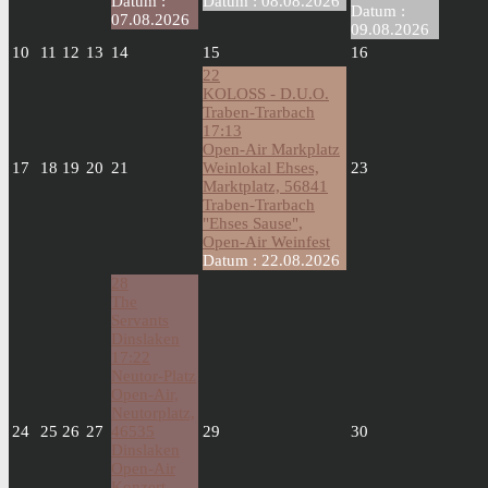
Datum :
Datum :
08.08.2026
Datum :
07.08.2026
09.08.2026
10
11
12
13
14
15
16
22
KOLOSS - D.U.O.
Traben-Trarbach
17:13
Open-Air Markplatz
17
18
19
20
21
Weinlokal Ehses,
23
Marktplatz, 56841
Traben-Trarbach
"Ehses Sause",
Open-Air Weinfest
Datum :
22.08.2026
28
The
Servants
Dinslaken
17:22
Neutor-Platz
Open-Air,
Neutorplatz,
24
25
26
27
46535
29
30
Dinslaken
Open-Air
Konzert