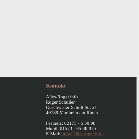
Kontakt
Alles-Roger.info
Roger Schüller
Geschwister-Scholl-Str. 21
40789 Monheim am Rhein
Festnetz: 02173 - 6 30 98
Mobil: 01573 - 65 38 835
E-Mail:
info@alles-roger.info