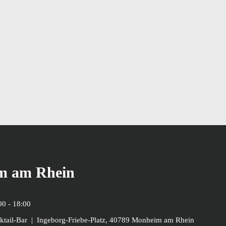
m am Rhein
00
-
18:00
ktail-Bar
|
Ingeborg-Friebe-Platz, 40789 Monheim am Rhein