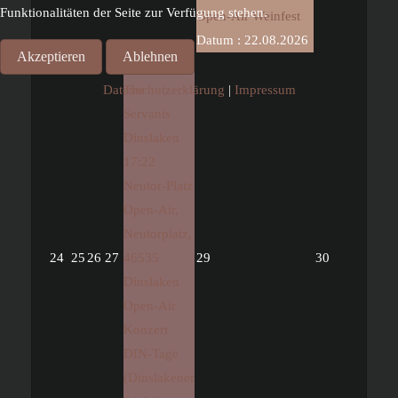
Funktionalitäten der Seite zur Verfügung stehen.
Open-Air Weinfest
Datum :
22.08.2026
Akzeptieren
Ablehnen
28
Datenschutzerklärung
|
Impressum
The
Servants
Dinslaken
17:22
Neutor-Platz
Open-Air,
Neutorplatz,
24
25
26
27
46535
29
30
Dinslaken
Open-Air
Konzert
DIN-Tage
(Dinslakener