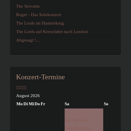
The Servants
Roger - Das Solokonzert
The Lords im Hamtorkrug
The Lords auf Kreuzfahrt nach London
Abgesagt !...
Vorheriges
Vorheriger
Nächstes
Nächstes
Konzert-Termine
Jahr
Monat
Jahr
Monat
August 2026
Mo
Di
Mi
Do
Fr
Sa
So
1
The Servants
Gelsenkirchen