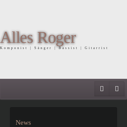
Alles Roger
Komponist | Sänger | Bassist | Gitarrist
Faceboo
In
News