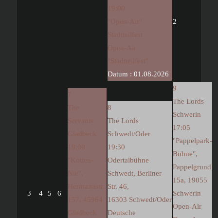
19:00
"Open-Air"
2
Stadtteilfest
Open-Air
"Stadtteilfest"
Datum :
01.08.2026
9
7
The Lords
The
8
Schwerin
Servants
The Lords
17:05
Gladbeck
Schwedt/Oder
"Pappelpark-
19:00
19:30
Bühne",
"Kotten-
Odertalbühne
Pappelgrund
Nie",
Schwedt, Berliner
15a, 19055
Hermannstr.
Str. 46,
3
4
5
6
Schwerin
157, 45964
16303 Schwedt/Oder
Open-Air
Gladbeck
Deutsche